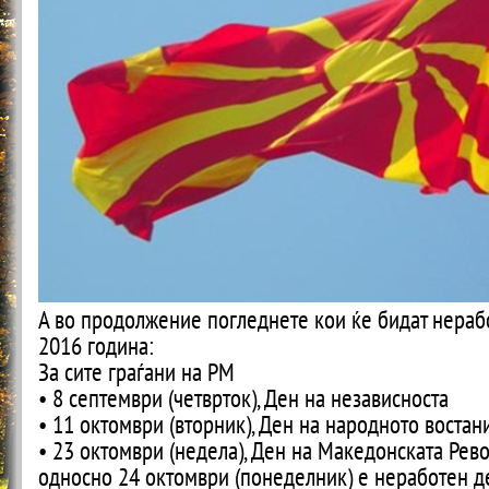
А во продолжение погледнете кои ќе бидат нераб
2016 година:
За сите граѓани на РМ
• 8 септември (четврток), Ден на независноста
• 11 октомври (вторник), Ден на народното востан
• 23 октомври (недела), Ден на Македонската Рев
односно 24 октомври (понеделник) е неработен д