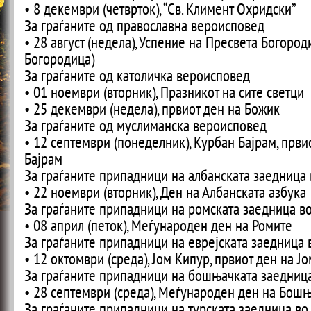
• 8 декември (четврток), “Св. Климент Охридски”
За граѓаните од православна вероисповед
• 28 август (недела), Успение на Пресвета Богород
Богородица)
За граѓаните од католичка вероисповед
• 01 ноември (вторник), Празникот на сите светци
• 25 декември (недела), првиот ден на Божик
За граѓаните од муслиманска вероисповед
• 12 септември (понеделник), Курбан Бајрам, први
Бајрам
За граѓаните припадници на албанската заедница
• 22 ноември (вторник), Ден на Албанската азбука
За граѓаните припадници на ромската заедница в
• 08 април (петок), Меѓународен ден на Ромите
За граѓаните припадници на еврејската заедница
• 12 октомври (среда), Јом Кипур, првиот ден на Ј
За граѓаните припадници на бошњачката заедниц
• 28 септември (среда), Меѓународен ден на Бош
За граѓаните припадници на турската заедница во